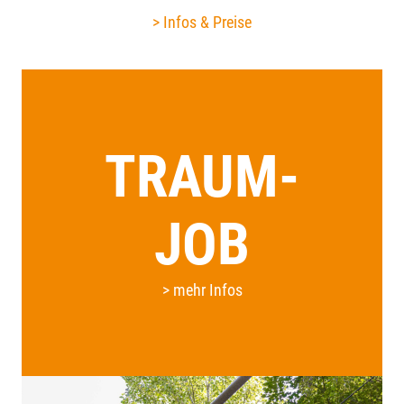
> Infos & Preise
TRAUM-
JOB
> mehr Infos