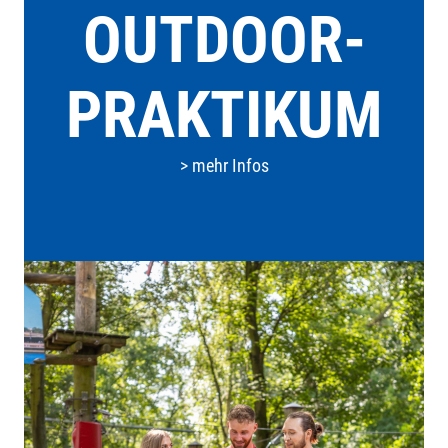
OUT­DOOR-
PRAK­TI­KUM
> mehr Infos